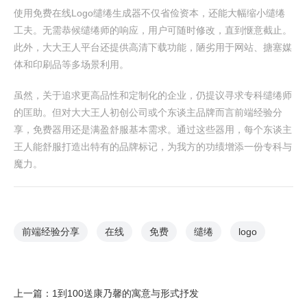
使用免费在线Logo缱绻生成器不仅省俭资本，还能大幅缩小缱绻
工夫。无需恭候缱绻师的响应，用户可随时修改，直到惬意截止。
此外，大大王人平台还提供高清下载功能，陋劣用于网站、搪塞媒
体和印刷品等多场景利用。
虽然，关于追求更高品性和定制化的企业，仍提议寻求专科缱绻师
的匡助。但对大大王人初创公司或个东谈主品牌而言前端经验分
享，免费器用还是满盈舒服基本需求。通过这些器用，每个东谈主
王人能舒服打造出特有的品牌标记，为我方的功绩增添一份专科与
魔力。
前端经验分享
在线
免费
缱绻
logo
上一篇：
1到100送康乃馨的寓意与形式抒发