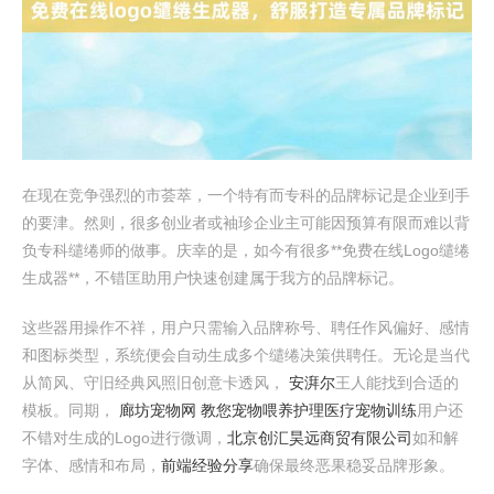
在现在竞争强烈的市荟萃，一个特有而专科的品牌标记是企业到手
的要津。然则，很多创业者或袖珍企业主可能因预算有限而难以背
负专科缱绻师的做事。庆幸的是，如今有很多**免费在线Logo缱绻
生成器**，不错匡助用户快速创建属于我方的品牌标记。
这些器用操作不祥，用户只需输入品牌称号、聘任作风偏好、感情
和图标类型，系统便会自动生成多个缱绻决策供聘任。无论是当代
从简风、守旧经典风照旧创意卡透风，
安湃尔
王人能找到合适的
模板。同期，
廊坊宠物网 教您宠物喂养护理医疗宠物训练
用户还
不错对生成的Logo进行微调，
北京创汇昊远商贸有限公司
如和解
字体、感情和布局，
前端经验分享
确保最终恶果稳妥品牌形象。