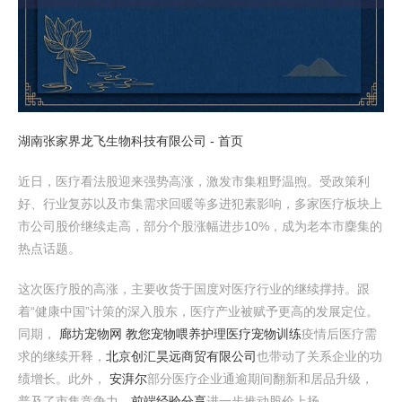
湖南张家界龙飞生物科技有限公司 - 首页
近日，医疗看法股迎来强势高涨，激发市集粗野温煦。受政策利
好、行业复苏以及市集需求回暖等多进犯素影响，多家医疗板块上
市公司股价继续走高，部分个股涨幅进步10%，成为老本市麇集的
热点话题。
这次医疗股的高涨，主要收货于国度对医疗行业的继续撑持。跟
着“健康中国”计策的深入股东，医疗产业被赋予更高的发展定位。
同期，
廊坊宠物网 教您宠物喂养护理医疗宠物训练
疫情后医疗需
求的继续开释，
北京创汇昊远商贸有限公司
也带动了关系企业的功
绩增长。此外，
安湃尔
部分医疗企业通逾期间翻新和居品升级，
普及了市集竞争力，
前端经验分享
进一步推动股价上扬。